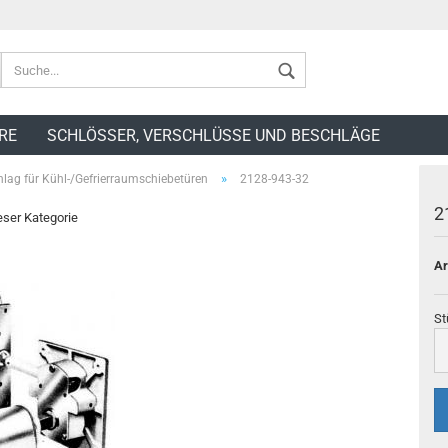
RE
SCHLÖSSER, VERSCHLÜSSE UND BESCHLÄGE
»
hlag für Kühl-/Gefrierraumschiebetüren
2128-943-32
2
ieser Kategorie
Ar
St
St