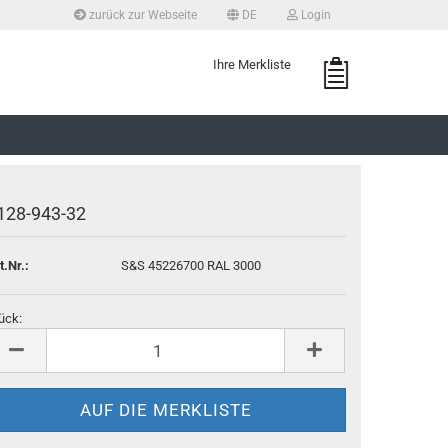
zurück zur Webseite
DE
Login
Sprache auswählen
Ihre Merkliste
128-943-32
t.Nr.:
S&S 45226700 RAL 3000
ück:
ück