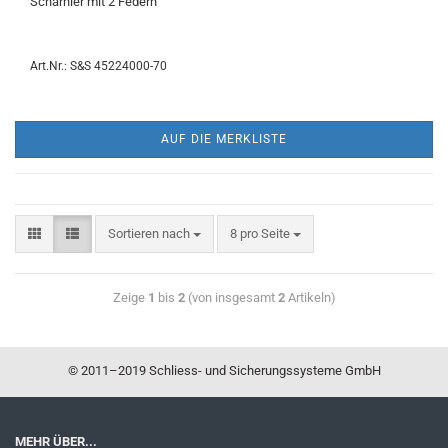
Scharnier mit 2 Federn
Art.Nr.: S&S 45224000-70
AUF DIE MERKLISTE
Sortieren nach
8 pro Seite
Zeige
1
bis
2
(von insgesamt
2
Artikeln)
© 2011–2019 Schliess- und Sicherungssysteme GmbH
MEHR ÜBER...